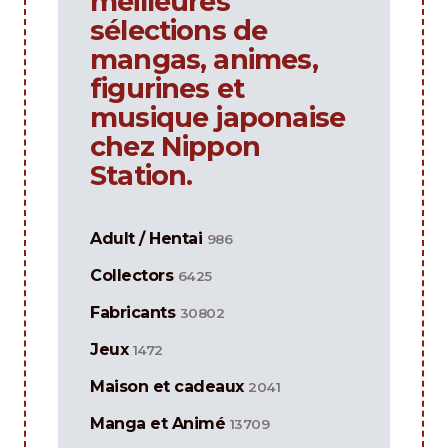
meilleures
sélections de
mangas, animes,
figurines et
musique japonaise
chez Nippon
Station.
Adult / Hentai
986
Collectors
6425
Fabricants
30802
Jeux
1472
Maison et cadeaux
2041
Manga et Animé
13709