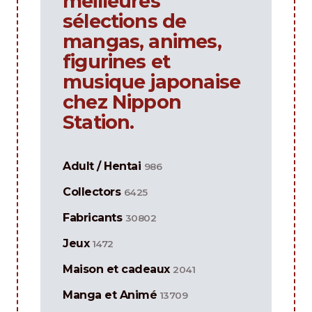
meilleures
sélections de
mangas, animes,
figurines et
musique japonaise
chez Nippon
Station.
Adult / Hentai
986
Collectors
6425
Fabricants
30802
Jeux
1472
Maison et cadeaux
2041
Manga et Animé
13709