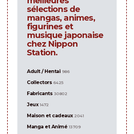
meilleures
sélections de
mangas, animes,
figurines et
musique japonaise
chez Nippon
Station.
Adult / Hentai
986
Collectors
6425
Fabricants
30802
Jeux
1472
Maison et cadeaux
2041
Manga et Animé
13709