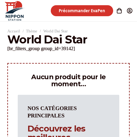
Précommander EvaPen
Accueil
/
Thème
/
World Dai Star
World Dai Star
[br_filters_group group_id=39142]
Aucun produit pour le
moment…
NOS CATÉGORIES
PRINCIPALES
Découvrez les