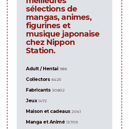
meilleures
sélections de
mangas, animes,
figurines et
musique japonaise
chez Nippon
Station.
Adult / Hentai
986
Collectors
6425
Fabricants
30802
Jeux
1472
Maison et cadeaux
2041
Manga et Animé
13709