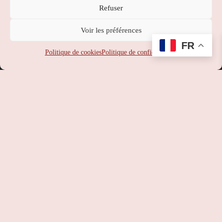
Refuser
Nippon Station
Voir les préférences
SUPPORT
:
service-client@nipponstation.fr
FR
SIREN
: 102 273 141
Politique de cookies
Politique de confidentialité
SIRET
: 102 273 141 000 14
APE
: 46.90Z
RCS
: 102 273 141 PARIS
TVA
: FR93102273141
©
Nippon Station
– Site web réalisé par l’agence web
Hé-site
pas