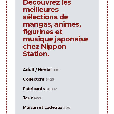
Découvrez les
meilleures
sélections de
mangas, animes,
figurines et
musique japonaise
chez Nippon
Station.
Adult / Hentai
986
Collectors
6425
Fabricants
30802
Jeux
1472
Maison et cadeaux
2041