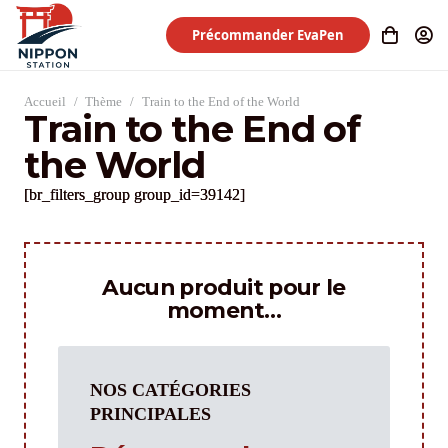
Précommander EvaPen
Accueil
/
Thème
/
Train to the End of the World
Train to the End of
the World
[br_filters_group group_id=39142]
Aucun produit pour le
moment…
NOS CATÉGORIES
PRINCIPALES