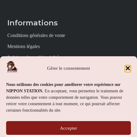
Informations
Conditions générales de vente
Mentions légales
Politique de confidentialité
Gérer le consentement
Politique de cookies (UE)
Nippon Station
Nous utilisons des cookies pour améliorer votre expérience sur
NIPPON STATION.
En acceptant, vous permettez le traitement de
À propos
données telles que votre comportement de navigation. Vous pouvez
retirer votre consentement à tout moment, ce qui pourrait affecter
FAQs
certaines fonctionnalités du site.
Nous contacter
Accepter
Contact