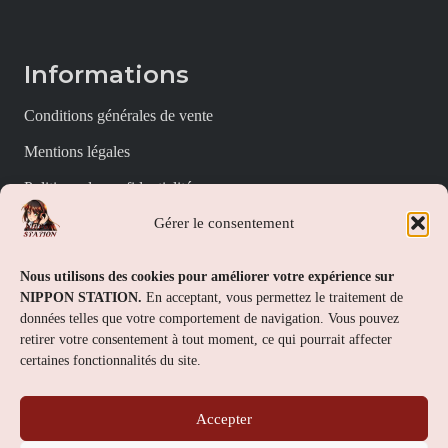
Informations
Conditions générales de vente
Mentions légales
Politique de confidentialité
Gérer le consentement
Politique de cookies (UE)
Nippon Station
Nous utilisons des cookies pour améliorer votre expérience sur
NIPPON STATION.
En acceptant, vous permettez le traitement de
À propos
données telles que votre comportement de navigation. Vous pouvez
retirer votre consentement à tout moment, ce qui pourrait affecter
FAQs
certaines fonctionnalités du site.
Nous contacter
Accepter
Contact