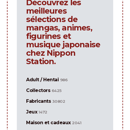
Découvrez les
meilleures
sélections de
mangas, animes,
figurines et
musique japonaise
chez Nippon
Station.
Adult / Hentai
986
Collectors
6425
Fabricants
30802
Jeux
1472
Maison et cadeaux
2041