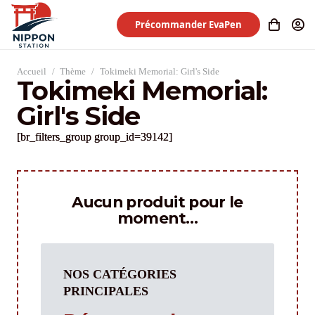
Précommander EvaPen
Accueil
/
Thème
/
Tokimeki Memorial: Girl's Side
Tokimeki Memorial:
Girl's Side
[br_filters_group group_id=39142]
Aucun produit pour le
moment…
NOS CATÉGORIES
PRINCIPALES