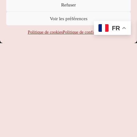
Refuser
Nippon Station
Voir les préférences
SUPPORT
:
service-client@nipponstation.fr
FR
SIREN
: 102 273 141
Politique de cookies
Politique de confidentialité
SIRET
: 102 273 141 000 14
APE
: 46.90Z
RCS
: 102 273 141 PARIS
TVA
: FR93102273141
©
Nippon Station
– Site web réalisé par l’agence web
Hé-site
pas