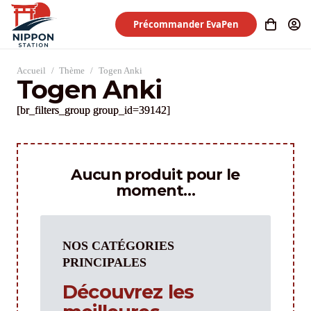
Précommander EvaPen
Accueil
/
Thème
/
Togen Anki
Togen Anki
[br_filters_group group_id=39142]
Aucun produit pour le
moment…
NOS CATÉGORIES
PRINCIPALES
Découvrez les