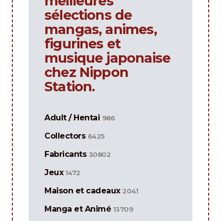
meilleures
sélections de
mangas, animes,
figurines et
musique japonaise
chez Nippon
Station.
Adult / Hentai
986
Collectors
6425
Fabricants
30802
Jeux
1472
Maison et cadeaux
2041
Manga et Animé
13709