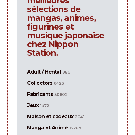
meilleures
sélections de
mangas, animes,
figurines et
musique japonaise
chez Nippon
Station.
Adult / Hentai
986
Collectors
6425
Fabricants
30802
Jeux
1472
Maison et cadeaux
2041
Manga et Animé
13709