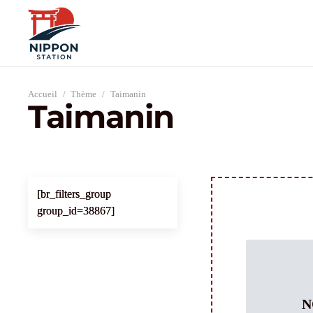
Accueil
/
Thème
/
Taimanin
Taimanin
[br_filters_group
group_id=38867]
N