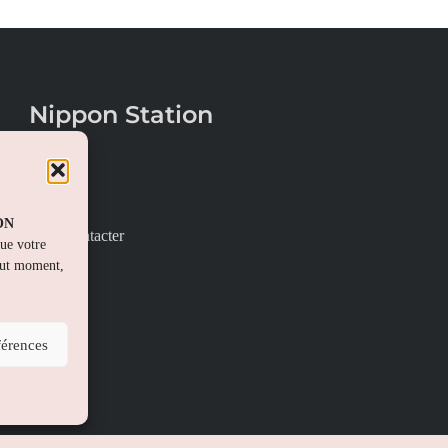
Nippon Station
À propos
FAQs
PON
Nous contacter
que votre
out moment,
férences