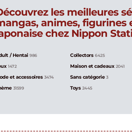
Découvrez les meilleures sé
mangas, animes, figurines
japonaise chez Nippon Stat
dult / Hentai
Collectors
986
6425
eux
Maison et cadeaux
1472
2041
ode et accessoires
Sans catégorie
3474
3
hème
Toys
31599
2445