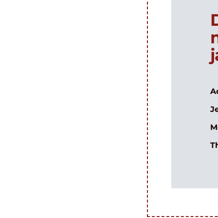
A
J
M
T