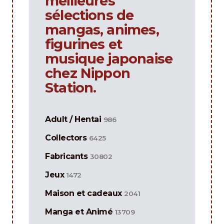
meilleures
sélections de
mangas, animes,
figurines et
musique japonaise
chez Nippon
Station.
Adult / Hentai
986
Collectors
6425
Fabricants
30802
Jeux
1472
Maison et cadeaux
2041
Manga et Animé
13709