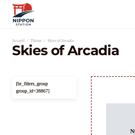
Accueil
/
Thème
/
Skies of Arcadia
Skies of Arcadia
[br_filters_group
group_id=38867]
N