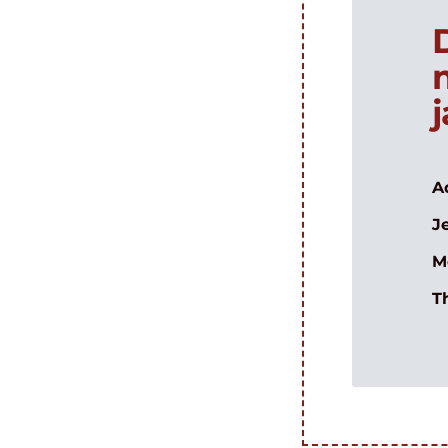
A
J
M
T