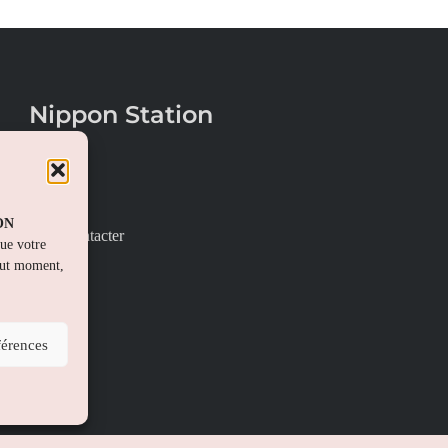
Nippon Station
À propos
FAQs
PON
Nous contacter
que votre
out moment,
férences