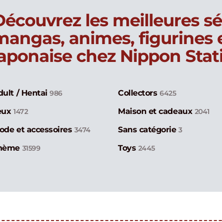
Découvrez les meilleures sé
mangas, animes, figurines
japonaise chez Nippon Stat
dult / Hentai
Collectors
986
6425
eux
Maison et cadeaux
1472
2041
ode et accessoires
Sans catégorie
3474
3
hème
Toys
31599
2445