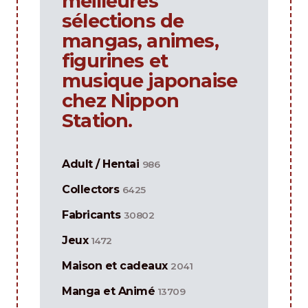
meilleures
sélections de
mangas, animes,
figurines et
musique japonaise
chez Nippon
Station.
Adult / Hentai
986
Collectors
6425
Fabricants
30802
Jeux
1472
Maison et cadeaux
2041
Manga et Animé
13709