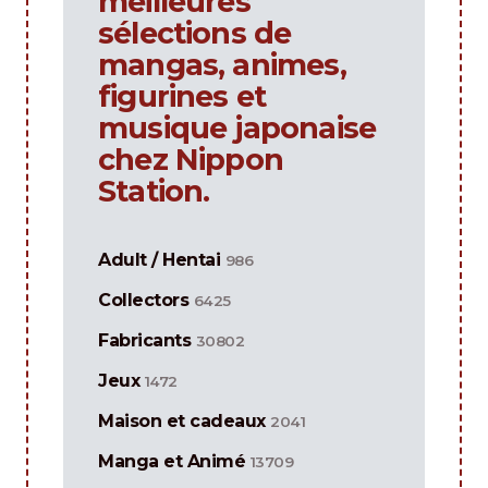
meilleures
sélections de
mangas, animes,
figurines et
musique japonaise
chez Nippon
Station.
Adult / Hentai
986
Collectors
6425
Fabricants
30802
Jeux
1472
Maison et cadeaux
2041
Manga et Animé
13709