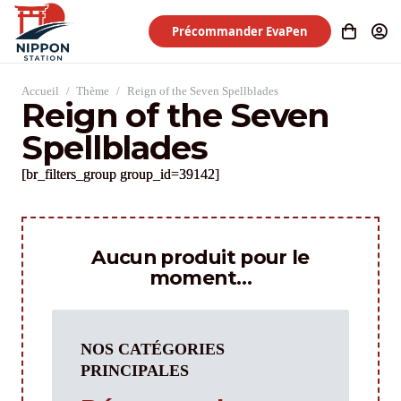
Précommander EvaPen
Accueil
/
Thème
/
Reign of the Seven Spellblades
Reign of the Seven
Spellblades
[br_filters_group group_id=39142]
Aucun produit pour le
moment…
NOS CATÉGORIES
PRINCIPALES