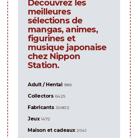
Découvrez les
meilleures
sélections de
mangas, animes,
figurines et
musique japonaise
chez Nippon
Station.
Adult / Hentai
986
Collectors
6425
Fabricants
30802
Jeux
1472
Maison et cadeaux
2041