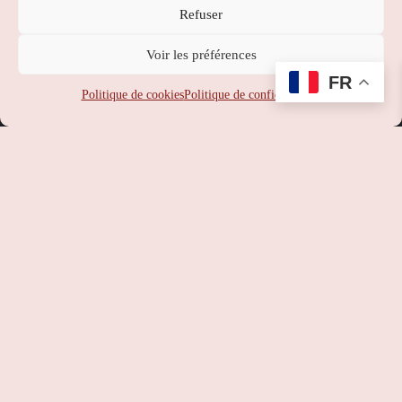
Refuser
Nippon Station
Voir les préférences
SUPPORT
:
service-client@nipponstation.fr
FR
SIREN
: 102 273 141
Politique de cookies
Politique de confidentialité
SIRET
: 102 273 141 000 14
APE
: 46.90Z
RCS
: 102 273 141 PARIS
TVA
: FR93102273141
©
Nippon Station
– Site web réalisé par l’agence web
Hé-site
pas