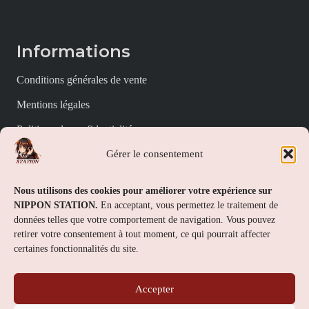
Informations
Conditions générales de vente
Mentions légales
Politique de confidentialité
Gérer le consentement
Politique de cookies (UE)
Nippon Station
Nous utilisons des cookies pour améliorer votre expérience sur
NIPPON STATION.
En acceptant, vous permettez le traitement de
À propos
données telles que votre comportement de navigation. Vous pouvez
retirer votre consentement à tout moment, ce qui pourrait affecter
FAQs
certaines fonctionnalités du site.
Nous contacter
Accepter
Contact