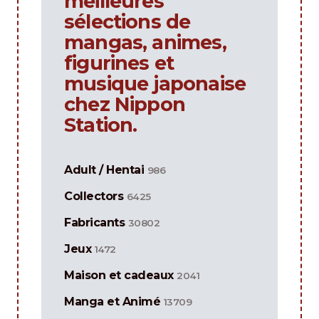
meilleures
sélections de
mangas, animes,
figurines et
musique japonaise
chez Nippon
Station.
Adult / Hentai
986
Collectors
6425
Fabricants
30802
Jeux
1472
Maison et cadeaux
2041
Manga et Animé
13709