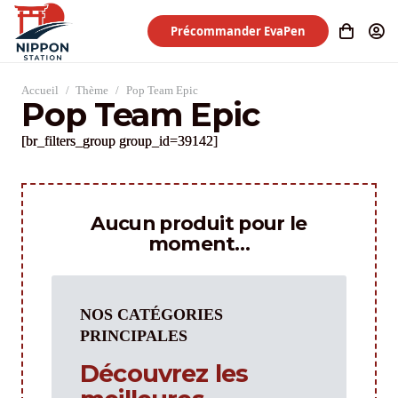
Précommander EvaPen
Accueil
/
Thème
/
Pop Team Epic
Pop Team Epic
[br_filters_group group_id=39142]
Aucun produit pour le
moment…
NOS CATÉGORIES
PRINCIPALES
Découvrez les