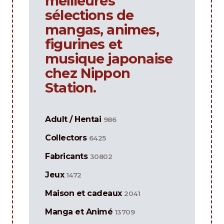
meilleures
sélections de
mangas, animes,
figurines et
musique japonaise
chez Nippon
Station.
Adult / Hentai
986
Collectors
6425
Fabricants
30802
Jeux
1472
Maison et cadeaux
2041
Manga et Animé
13709