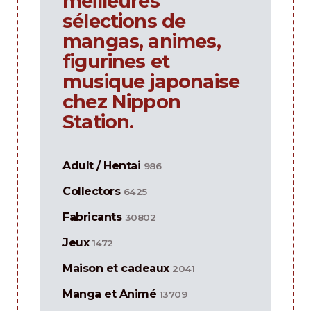
meilleures
sélections de
mangas, animes,
figurines et
musique japonaise
chez Nippon
Station.
Adult / Hentai
986
Collectors
6425
Fabricants
30802
Jeux
1472
Maison et cadeaux
2041
Manga et Animé
13709