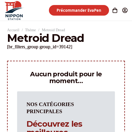
Précommander EvaPen
Accueil
/
Thème
/
Metroid Dread
Metroid Dread
[br_filters_group group_id=39142]
Aucun produit pour le
moment…
NOS CATÉGORIES
PRINCIPALES
Découvrez les