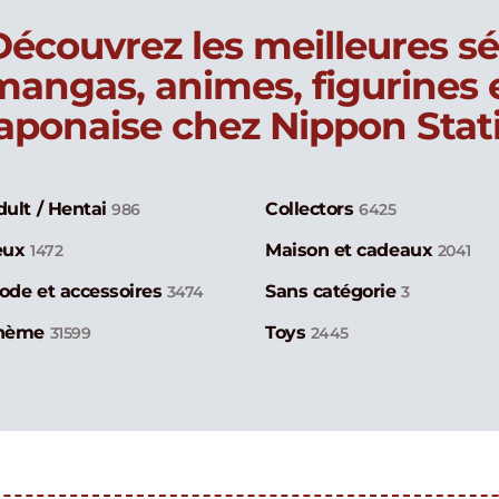
Découvrez les meilleures sé
mangas, animes, figurines
japonaise chez Nippon Stat
dult / Hentai
Collectors
986
6425
eux
Maison et cadeaux
1472
2041
ode et accessoires
Sans catégorie
3474
3
hème
Toys
31599
2445