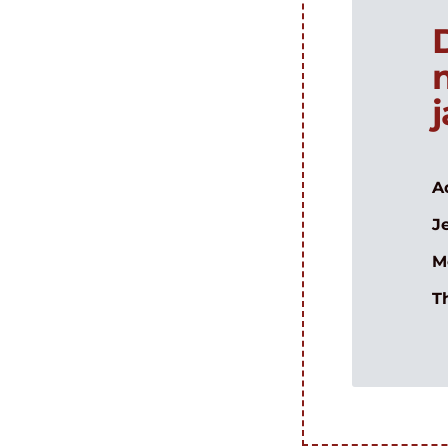
A
J
M
T