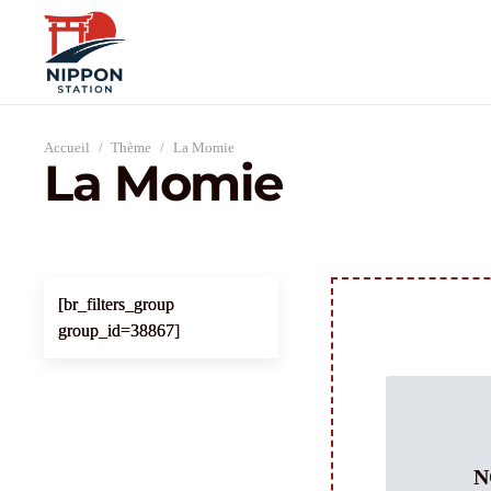
Accueil
/
Thème
/
La Momie
La Momie
[br_filters_group
group_id=38867]
N