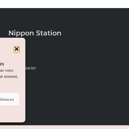
Nippon Station
À propos
FAQs
PON
Nous contacter
que votre
out moment,
férences