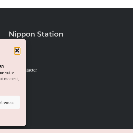
Nippon Station
À propos
FAQs
PON
Nous contacter
que votre
out moment,
férences