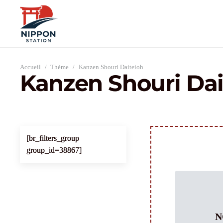
Accueil
/
Thème
/
Kanzen Shouri Daiteioh
Kanzen Shouri Dai
[br_filters_group
group_id=38867]
N