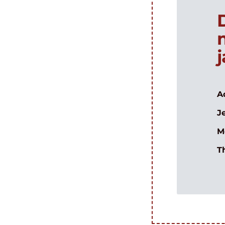
A
J
M
T