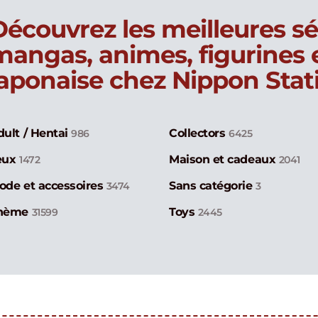
Découvrez les meilleures sé
mangas, animes, figurines
japonaise chez Nippon Stat
dult / Hentai
Collectors
986
6425
eux
Maison et cadeaux
1472
2041
ode et accessoires
Sans catégorie
3474
3
hème
Toys
31599
2445