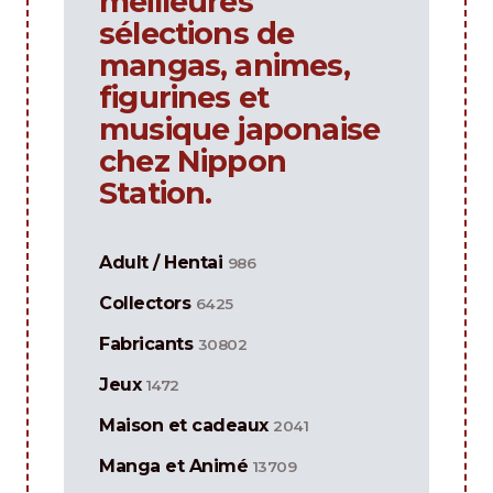
meilleures
sélections de
mangas, animes,
figurines et
musique japonaise
chez Nippon
Station.
Adult / Hentai
986
Collectors
6425
Fabricants
30802
Jeux
1472
Maison et cadeaux
2041
Manga et Animé
13709