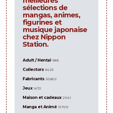
meilleures
sélections de
mangas, animes,
figurines et
musique japonaise
chez Nippon
Station.
Adult / Hentai
986
Collectors
6425
Fabricants
30802
Jeux
1472
Maison et cadeaux
2041
Manga et Animé
13709