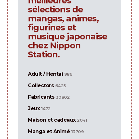
meilleures
sélections de
mangas, animes,
figurines et
musique japonaise
chez Nippon
Station.
Adult / Hentai
986
Collectors
6425
Fabricants
30802
Jeux
1472
Maison et cadeaux
2041
Manga et Animé
13709