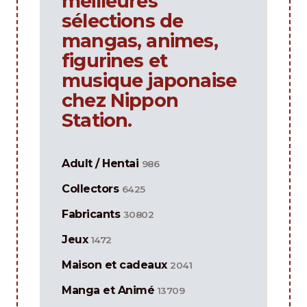
meilleures
sélections de
mangas, animes,
figurines et
musique japonaise
chez Nippon
Station.
Adult / Hentai
986
Collectors
6425
Fabricants
30802
Jeux
1472
Maison et cadeaux
2041
Manga et Animé
13709