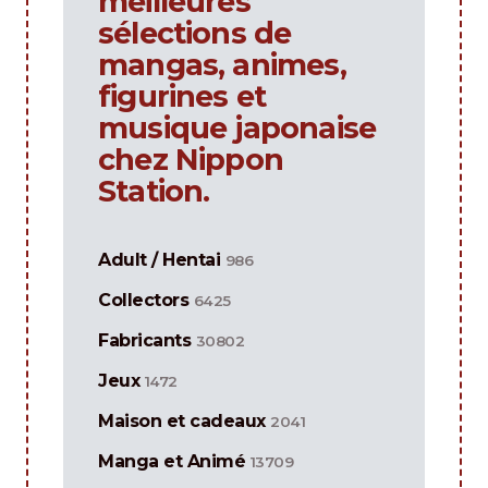
meilleures
sélections de
mangas, animes,
figurines et
musique japonaise
chez Nippon
Station.
Adult / Hentai
986
Collectors
6425
Fabricants
30802
Jeux
1472
Maison et cadeaux
2041
Manga et Animé
13709