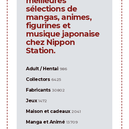
meilleures
sélections de
mangas, animes,
figurines et
musique japonaise
chez Nippon
Station.
Adult / Hentai
986
Collectors
6425
Fabricants
30802
Jeux
1472
Maison et cadeaux
2041
Manga et Animé
13709