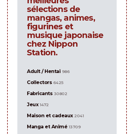
meilleures
sélections de
mangas, animes,
figurines et
musique japonaise
chez Nippon
Station.
Adult / Hentai
986
Collectors
6425
Fabricants
30802
Jeux
1472
Maison et cadeaux
2041
Manga et Animé
13709