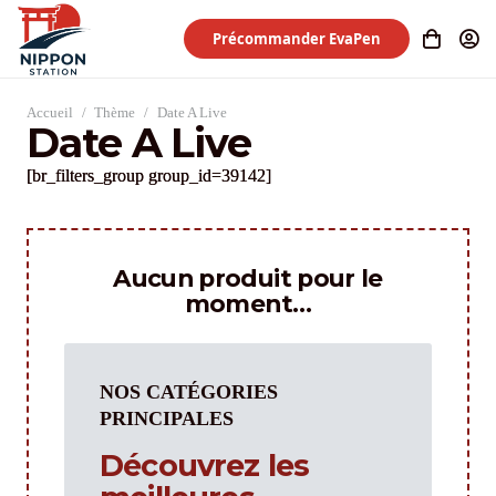
Précommander EvaPen
Accueil
/
Thème
/
Date A Live
Date A Live
[br_filters_group group_id=39142]
Aucun produit pour le
moment…
NOS CATÉGORIES
PRINCIPALES
Découvrez les