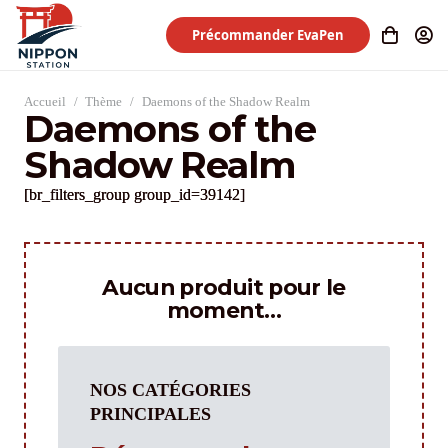
Précommander EvaPen
Accueil
/
Thème
/
Daemons of the Shadow Realm
Daemons of the
Shadow Realm
[br_filters_group group_id=39142]
Aucun produit pour le
moment…
NOS CATÉGORIES
PRINCIPALES