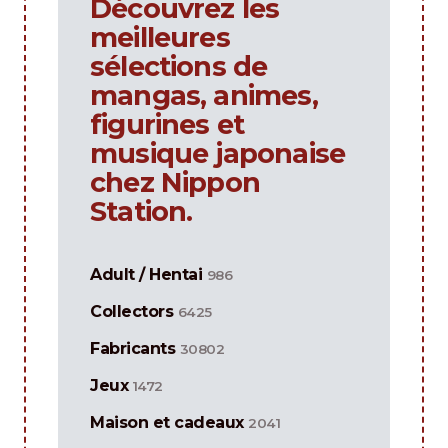
Découvrez les
meilleures
sélections de
mangas, animes,
figurines et
musique japonaise
chez Nippon
Station.
Adult / Hentai
986
Collectors
6425
Fabricants
30802
Jeux
1472
Maison et cadeaux
2041