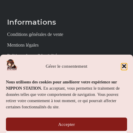
Informations
Conditions générales de vente
Mentions légales
Politique de confidentialité
Gérer le consentement
Politique de cookies (UE)
Nippon Station
Nous utilisons des cookies pour améliorer votre expérience sur
NIPPON STATION.
En acceptant, vous permettez le traitement de
À propos
données telles que votre comportement de navigation. Vous pouvez
retirer votre consentement à tout moment, ce qui pourrait affecter
FAQs
certaines fonctionnalités du site.
Nous contacter
Accepter
Contact