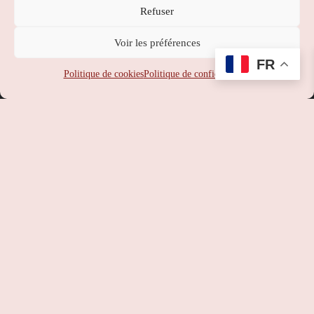
Refuser
Nippon Station
Voir les préférences
SUPPORT
:
service-client@nipponstation.fr
FR
SIREN
: 102 273 141
Politique de cookies
Politique de confidentialité
SIRET
: 102 273 141 000 14
APE
: 46.90Z
RCS
: 102 273 141 PARIS
TVA
: FR93102273141
©
Nippon Station
– Site web réalisé par l’agence web
Hé-site
pas