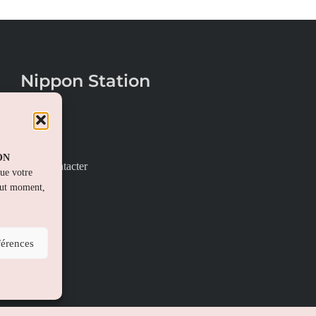
Nippon Station
À propos
FAQs
PON
Nous contacter
que votre
out moment,
férences