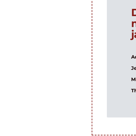
A
J
M
T