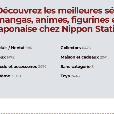
Découvrez les meilleures sé
mangas, animes, figurines
japonaise chez Nippon Stat
dult / Hentai
Collectors
986
6425
eux
Maison et cadeaux
1472
2041
ode et accessoires
Sans catégorie
3474
3
hème
Toys
31599
2445