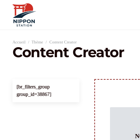
Accueil
/
Thème
/
Content Creator
Content Creator
[br_filters_group
group_id=38867]
N