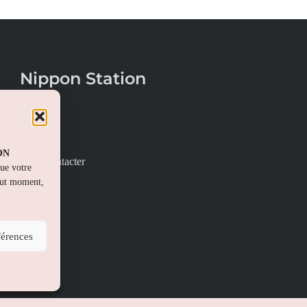
Nippon Station
À propos
FAQs
PON
Nous contacter
que votre
out moment,
férences