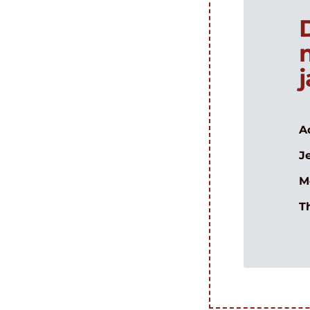
A
J
M
T