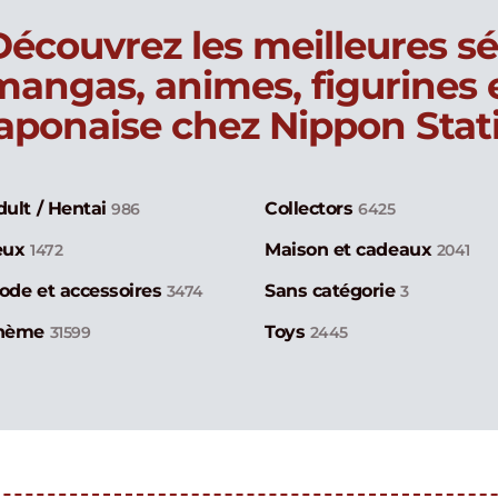
Découvrez les meilleures sé
mangas, animes, figurines
japonaise chez Nippon Stat
dult / Hentai
Collectors
986
6425
eux
Maison et cadeaux
1472
2041
ode et accessoires
Sans catégorie
3474
3
hème
Toys
31599
2445