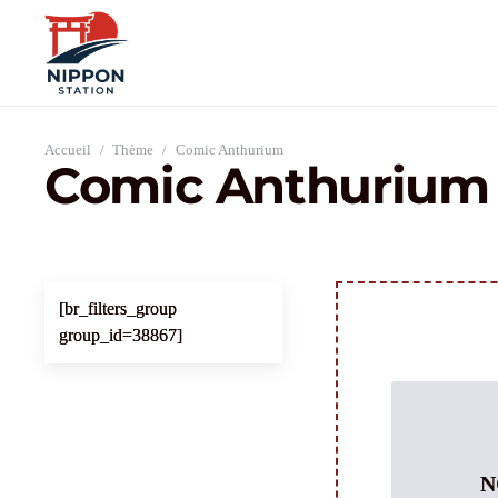
Accueil
/
Thème
/
Comic Anthurium
Comic Anthurium
[br_filters_group
group_id=38867]
N