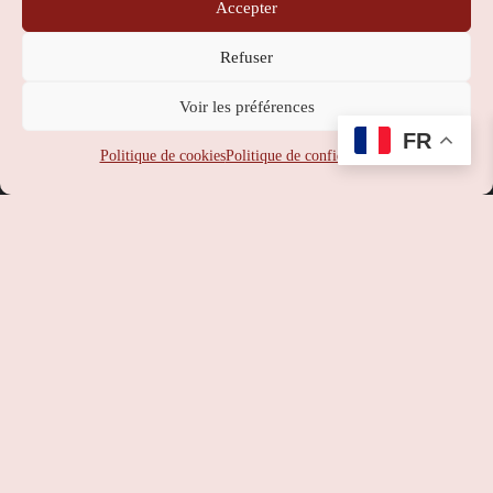
Accepter
Contact
Refuser
Nippon Station
Voir les préférences
SUPPORT
:
service-client@nipponstation.fr
FR
SIREN
: 102 273 141
Politique de cookies
Politique de confidentialité
SIRET
: 102 273 141 000 14
APE
: 46.90Z
RCS
: 102 273 141 PARIS
TVA
: FR93102273141
©
Nippon Station
– Site web réalisé par l’agence web
Hé-site
pas