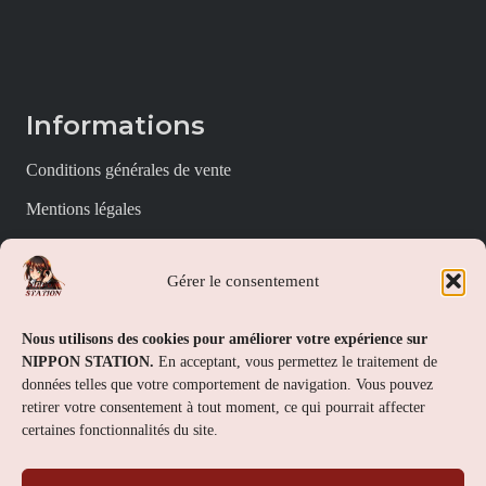
Informations
Conditions générales de vente
Mentions légales
Politique de confidentialité
Gérer le consentement
Politique de cookies (UE)
Nippon Station
Nous utilisons des cookies pour améliorer votre expérience sur
NIPPON STATION.
En acceptant, vous permettez le traitement de
À propos
données telles que votre comportement de navigation. Vous pouvez
retirer votre consentement à tout moment, ce qui pourrait affecter
FAQs
certaines fonctionnalités du site.
Nous contacter