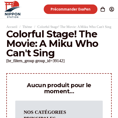
Précommander EvaPen
Accueil
/
Thème
/
Colorful Stage! The Movie: A Miku Who Can't Sing
Colorful Stage! The
Movie: A Miku Who
Can't Sing
[br_filters_group group_id=39142]
Aucun produit pour le
moment…
NOS CATÉGORIES