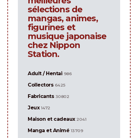
meilleures
sélections de
mangas, animes,
figurines et
musique japonaise
chez Nippon
Station.
Adult / Hentai
986
Collectors
6425
Fabricants
30802
Jeux
1472
Maison et cadeaux
2041
Manga et Animé
13709