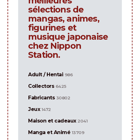
meilleures
sélections de
mangas, animes,
figurines et
musique japonaise
chez Nippon
Station.
Adult / Hentai
986
Collectors
6425
Fabricants
30802
Jeux
1472
Maison et cadeaux
2041
Manga et Animé
13709