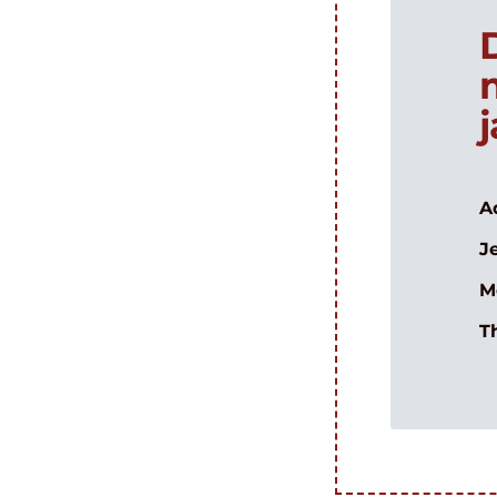
A
J
M
T