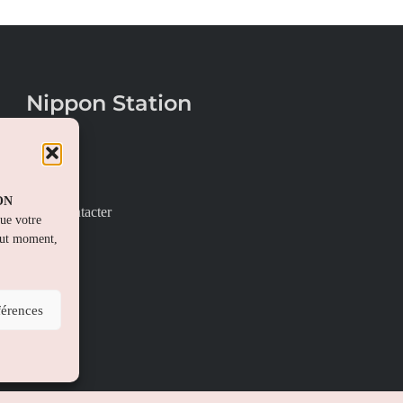
Nippon Station
À propos
FAQs
PON
Nous contacter
que votre
out moment,
férences