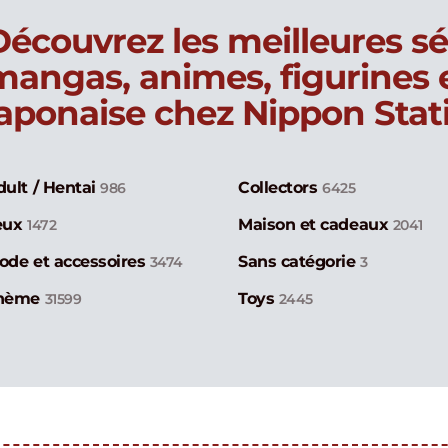
Découvrez les meilleures sé
mangas, animes, figurines
japonaise chez Nippon Stat
dult / Hentai
Collectors
986
6425
eux
Maison et cadeaux
1472
2041
ode et accessoires
Sans catégorie
3474
3
hème
Toys
31599
2445