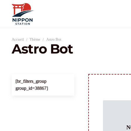
Accueil
/
Thème
/
Astro Bot
Astro Bot
[br_filters_group
group_id=38867]
N