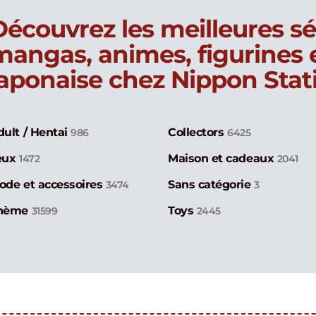
Découvrez les meilleures sé
mangas, animes, figurines
japonaise chez Nippon Stat
dult / Hentai
Collectors
986
6425
eux
Maison et cadeaux
1472
2041
ode et accessoires
Sans catégorie
3474
3
hème
Toys
31599
2445