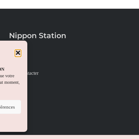
Nippon Station
À propos
FAQs
PON
Nous contacter
que votre
out moment,
férences