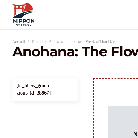
Accueil
/
Thème
/
Anohana: The Flower We Saw That Day
Anohana: The Flo
[br_filters_group
group_id=38867]
N