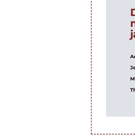
A
J
M
T