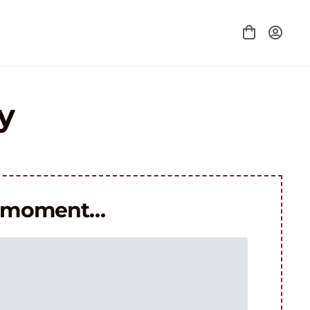
y
le moment…