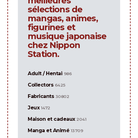
meilleures
sélections de
mangas, animes,
figurines et
musique japonaise
chez Nippon
Station.
Adult / Hentai
986
Collectors
6425
Fabricants
30802
Jeux
1472
Maison et cadeaux
2041
Manga et Animé
13709