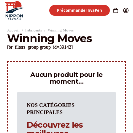
Précommander EvaPen
Accueil
/
Fabricants
/
Winning Moves
Winning Moves
[br_filters_group group_id=39142]
Aucun produit pour le
moment…
NOS CATÉGORIES
PRINCIPALES
Découvrez les