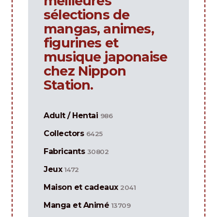
meilleures
sélections de
mangas, animes,
figurines et
musique japonaise
chez Nippon
Station.
Adult / Hentai
986
Collectors
6425
Fabricants
30802
Jeux
1472
Maison et cadeaux
2041
Manga et Animé
13709