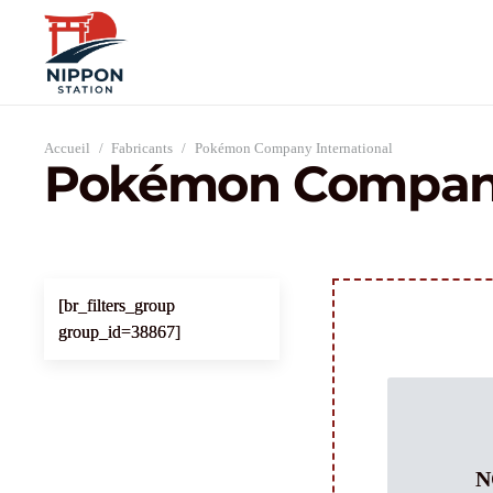
Accueil
/
Fabricants
/
Pokémon Company International
Pokémon Company
[br_filters_group
group_id=38867]
N