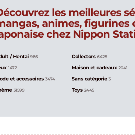
Découvrez les meilleures sé
mangas, animes, figurines
japonaise chez Nippon Stat
dult / Hentai
Collectors
986
6425
eux
Maison et cadeaux
1472
2041
ode et accessoires
Sans catégorie
3474
3
hème
Toys
31599
2445