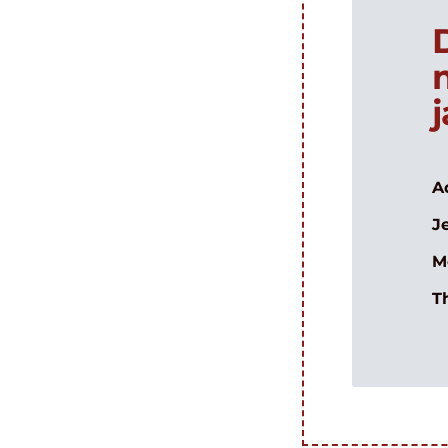
A
J
M
T