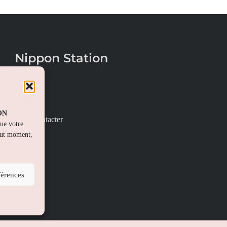
Nippon Station
À propos
FAQs
PON
Nous contacter
que votre
out moment,
férences