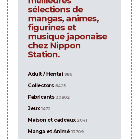
meilleures
sélections de
mangas, animes,
figurines et
musique japonaise
chez Nippon
Station.
Adult / Hentai
986
Collectors
6425
Fabricants
30802
Jeux
1472
Maison et cadeaux
2041
Manga et Animé
13709