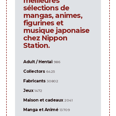
meilleures
sélections de
mangas, animes,
figurines et
musique japonaise
chez Nippon
Station.
Adult / Hentai
986
Collectors
6425
Fabricants
30802
Jeux
1472
Maison et cadeaux
2041
Manga et Animé
13709