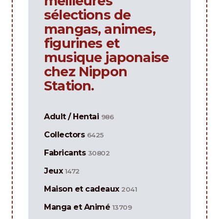
meilleures
sélections de
mangas, animes,
figurines et
musique japonaise
chez Nippon
Station.
Adult / Hentai
986
Collectors
6425
Fabricants
30802
Jeux
1472
Maison et cadeaux
2041
Manga et Animé
13709