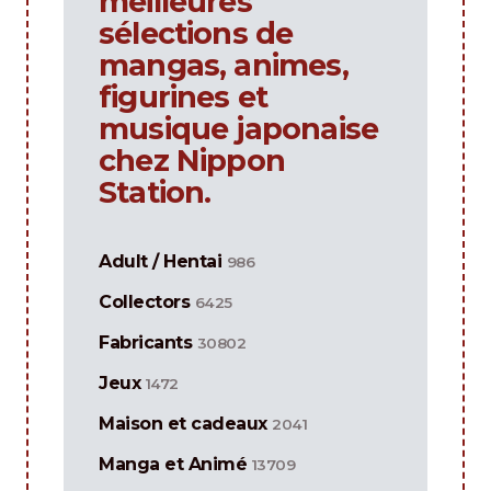
meilleures
sélections de
mangas, animes,
figurines et
musique japonaise
chez Nippon
Station.
Adult / Hentai
986
Collectors
6425
Fabricants
30802
Jeux
1472
Maison et cadeaux
2041
Manga et Animé
13709