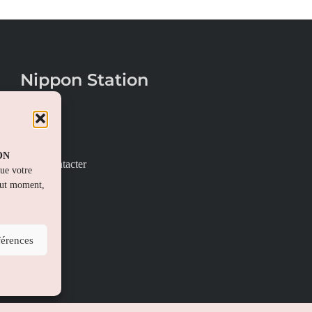
Nippon Station
À propos
FAQs
PON
Nous contacter
que votre
out moment,
férences