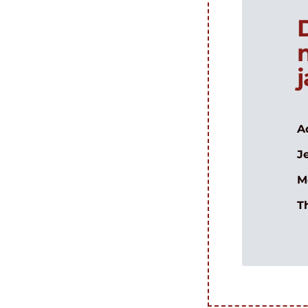
A
J
M
T