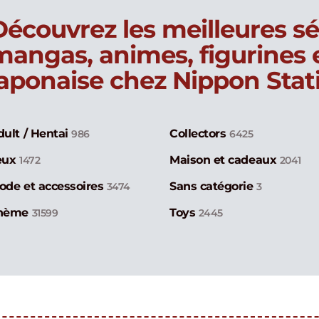
Découvrez les meilleures sé
mangas, animes, figurines
japonaise chez Nippon Stat
dult / Hentai
Collectors
986
6425
eux
Maison et cadeaux
1472
2041
ode et accessoires
Sans catégorie
3474
3
hème
Toys
31599
2445