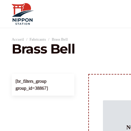
Accueil
/
Fabricants
/
Brass Bell
Brass Bell
[br_filters_group
group_id=38867]
N