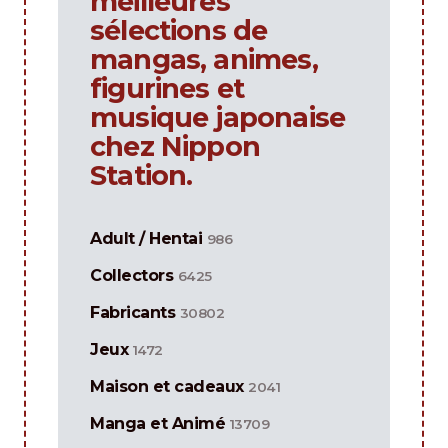
meilleures
sélections de
mangas, animes,
figurines et
musique japonaise
chez Nippon
Station.
Adult / Hentai
986
Collectors
6425
Fabricants
30802
Jeux
1472
Maison et cadeaux
2041
Manga et Animé
13709