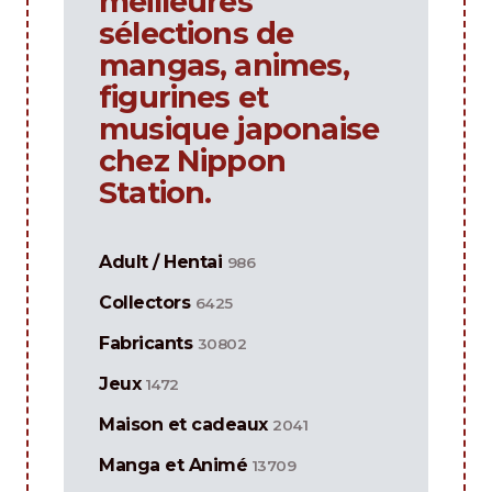
meilleures
sélections de
mangas, animes,
figurines et
musique japonaise
chez Nippon
Station.
Adult / Hentai
986
Collectors
6425
Fabricants
30802
Jeux
1472
Maison et cadeaux
2041
Manga et Animé
13709