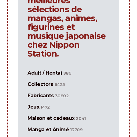
meilleures
sélections de
mangas, animes,
figurines et
musique japonaise
chez Nippon
Station.
Adult / Hentai
986
Collectors
6425
Fabricants
30802
Jeux
1472
Maison et cadeaux
2041
Manga et Animé
13709